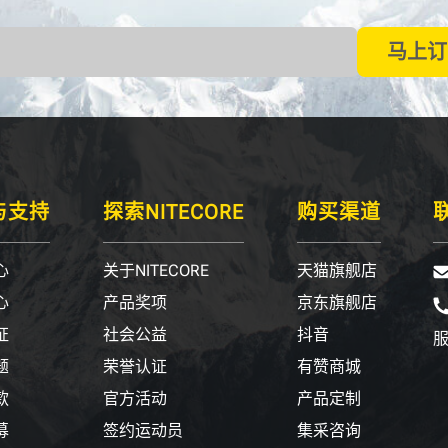
马上订
与支持
探索NITECORE
购买渠道
心
关于NITECORE
天猫旗舰店
心
产品奖项
京东旗舰店
证
社会公益
抖音
服
题
荣誉认证
有赞商城
款
官方活动
产品定制
募
签约运动员
集采咨询