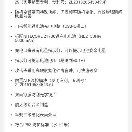
态（实用新型专利，专利号：ZL201320545349.4）
随机变频暴闪特殊功能，闪烁频率随机变化，有效增强瞬间
眩晕效果
自带智能锂电池充电电路（USB-C接口）
标配NITECORE 21700锂充电电池（NL2150HPi
5000mAh）
充电口旁设有电量指示灯，可以提示电池剩余电量
指示灯可提示电池电压（精确到±0.1V）
攻击头采用高硬度氮化硅陶瓷珠，可快速破窗
内置ATR温控模块（发明专利，专利号：
ZL201510534543.6）
双面镀膜防刮光学镜片
航太级铝合金制造
军规三级硬化表面处理
符合IP68 防护标准（水下2米）