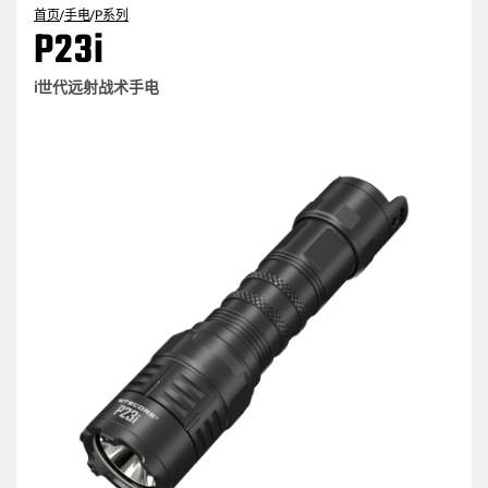
首页
/
手电
/
P系列
P23i
i世代远射战术手电