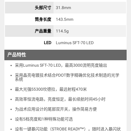
头部尺寸
31.8mm 
筒身长度
143.5mm 
产品重量
114.5g 
LED
Luminus SFT-70 LED 
产品特性
采用Luminus SFT-70 LED，最高3000流明亮度输出
采用晶亮电镀技术结合PDOT数字精确优化技术制造的光学
系统
最大光强55300坎德拉，最远射程470米
高效率恒流电路，亮度恒定，最长续航时间45小时
为战术应用设计的尾部双开关，操作简易方便
设有5档亮度和1种特殊功能可选
设有一键暴闪功能（STROBE READY™），随时进入暴闪状