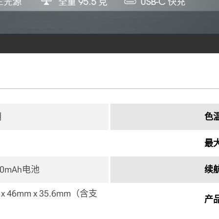
明
色
最
0mAh电池 
续
 x 46mm x 35.6mm（含支
产