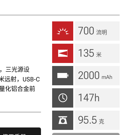
700
流明
135
米
灯，三光源设
2000
mAh
米远射，USB-C
轻量化铝合金前
147h
95.5
克