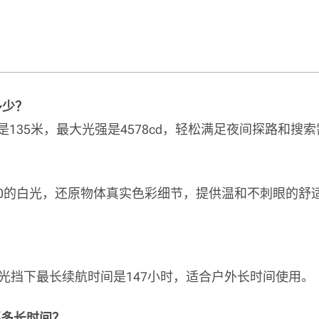
多少？
程是135米，最大光强是4578cd，轻松满足夜间探路和
？
I≥90的白光，还原物体真实色彩细节，提供温和不刺眼的
明月光挡下最长续航时间是147小时，适合户外长时间使用。
要多长时间？