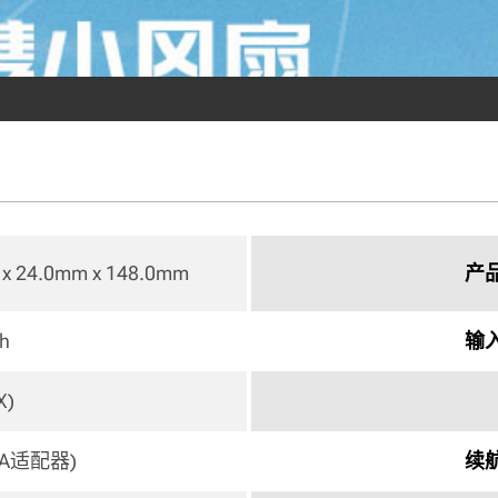
x 24.0mm x 148.0mm 
产
h 
输
) 
/1A适配器) 
续