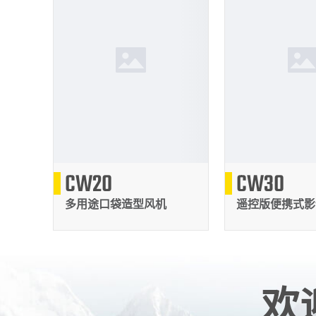
321
709
CW20
CW30
克
多用途口袋造型风机
遥控版便携式影
欢