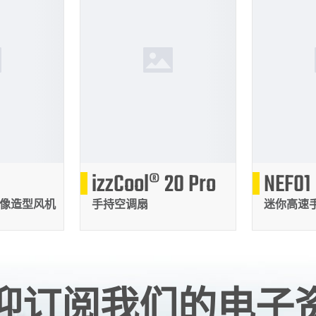
189
1
izzCool® 20 Pro
NEF01
克
克
像造型风机
手持空调扇
迷你高速
迎订阅我们的电子