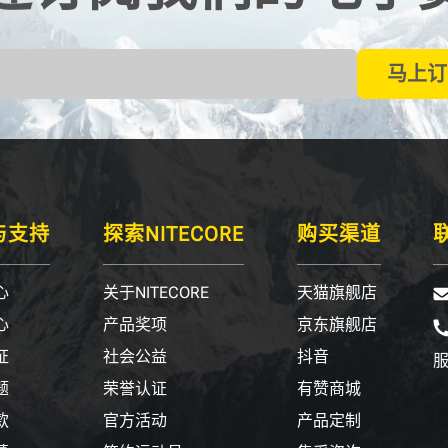
马上订
与支持
探索NITECORE
购买渠道
心
关于NITECORE
天猫旗舰店
心
产品奖项
京东旗舰店
证
社会公益
抖音
服
题
荣誉认证
有赞商城
款
官方活动
产品定制