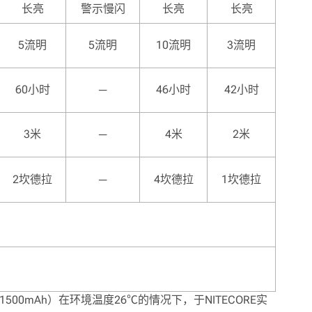
长亮
警示慢闪
长亮
长亮
5流明
5流明
10流明
3流明
60小时
─
46小时
42小时
3米
─
4米
2米
2坎德拉
─
4坎德拉
1坎德拉
（1500mAh）在环境温度26℃的情况下，于NITECORE实