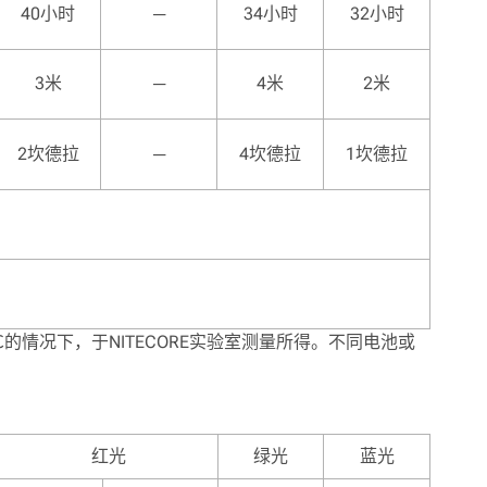
40小时
─
34小时
32小时
3米
─
4米
2米
2坎德拉
─
4坎德拉
1坎德拉
26℃的情况下，于NITECORE实验室测量所得。不同电池或
红光
绿光
蓝光