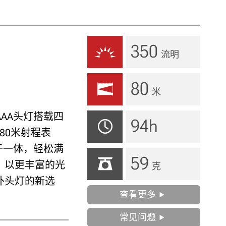
350
流明
80
米
外AAA头灯搭载四
94h
与80米射程表
于一体，轻松满
59
，以更丰富的光
克
外头灯的新选
查看更多
常见问题