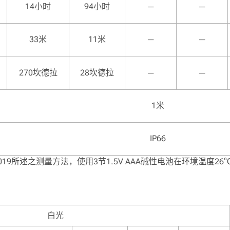
14小时
94小时
─
─
33米
11米
─
─
270坎德拉
28坎德拉
─
─
1米
IP66
1-2019所述之测量方法，使用3节1.5V AAA碱性电池在环境温度
白光