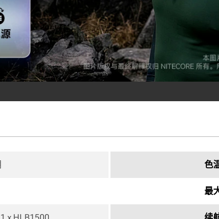
明
色
最
 1 x HLB1500 
续