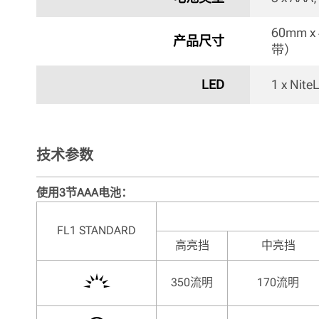
60mm 
产品尺寸
带） 
LED
1 x Nite
技术参数
使用3节AAA电池：
FL1 STANDARD
高亮挡
中亮挡
350流明
170流明