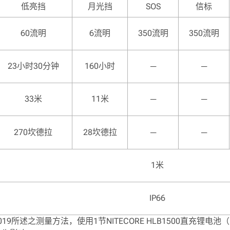
低亮挡
月光挡
SOS
信标
60流明
6流明
350流明
350流明
23小时30分钟
160小时
─
─
33米
11米
─
─
270坎德拉
28坎德拉
─
─
1米
IP66
2019所述之测量方法，使用1节NITECORE HLB1500直充锂电池