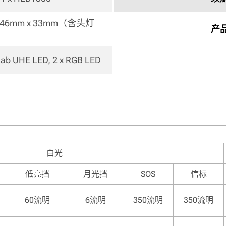
x 46mm x 33mm（含头灯
产
Lab UHE LED, 2 x RGB LED 
白光
低亮挡
月光挡
SOS
信标
60流明
6流明
350流明
350流明