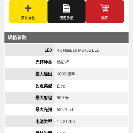
添加对比
使用手册
购买
规格参数
LED
4 x NiteLab M515S LED 
光杯种类
橘皮杯 
最大输出
6000 流明
色温类型
白光 
最大射程
500 米
最大光强
63470cd 
电池类型
1 × 21700 