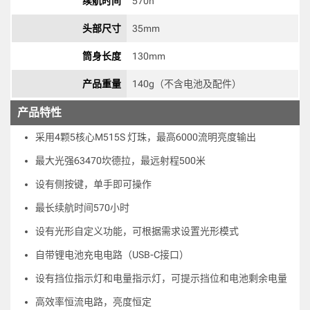
续航时间
570h 
头部尺寸
35mm 
筒身长度
130mm 
产品重量
140g（不含电池及配件） 
产品特性
采用4颗5核心M515S 灯珠，最高6000流明亮度输出
最大光强63470坎德拉，最远射程500米
设有侧按键，单手即可操作
最长续航时间570小时
设有光形自定义功能，可根据需求设置光形模式
自带锂电池充电电路（USB-C接口）
设有挡位指示灯和电量指示灯，可提示挡位和电池剩余电量
高效率恒流电路，亮度恒定