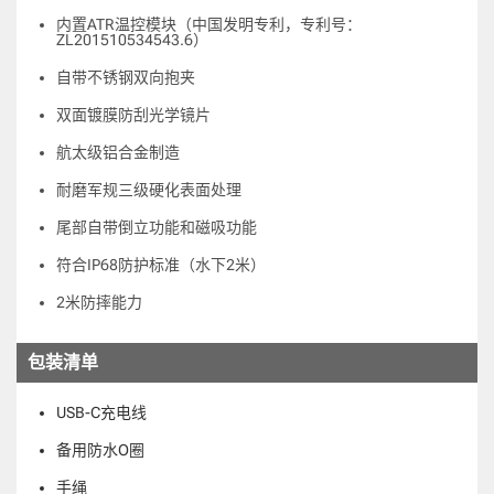
内置ATR温控模块（中国发明专利，专利号：
ZL201510534543.6）
自带不锈钢双向抱夹
双面镀膜防刮光学镜片
航太级铝合金制造
耐磨军规三级硬化表面处理
尾部自带倒立功能和磁吸功能
符合IP68防护标准（水下2米）
2米防摔能力
包装清单
USB-C充电线
备用防水O圈
手绳