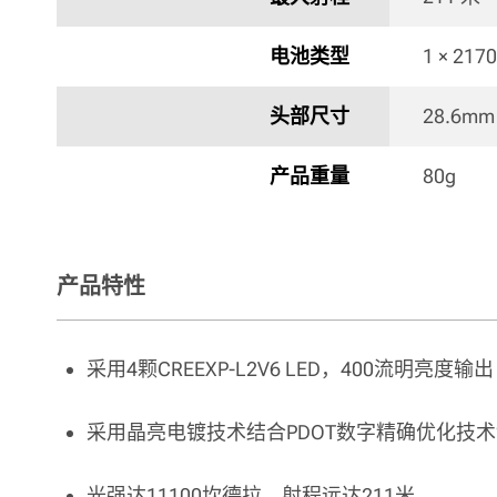
电池类型
1 × 2170
头部尺寸
28.6mm
产品重量
80g 
产品特性
采用4颗CREEXP-L2V6 LED，400流明亮度输出
采用晶亮电镀技术结合PDOT数字精确优化技
光强达11100坎德拉，射程远达211米