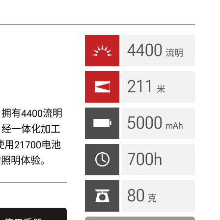
4400
流明
211
米
拥有4400流明
5000
mAh
，经一体化加工
21700电池
700h
的照明体验。
80
克