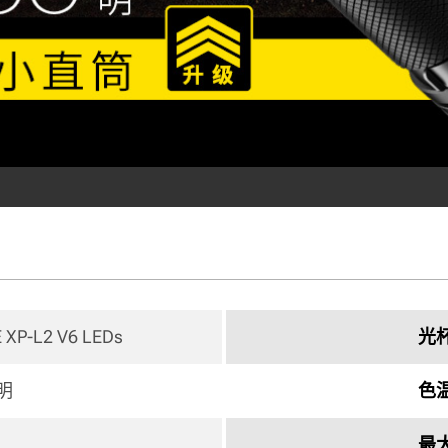
E XP-L2 V6 LEDs 
光
流明
色
最