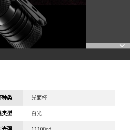
杯种类
光面杯 
温类型
白光 
大光强
11100cd 