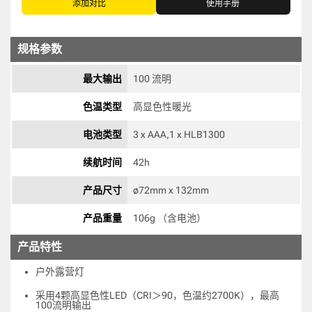
添加对比
使用手册
规格参数
最大输出
100 流明
色温类型
高显色性暖光 
电池类型
3 x AAA,1 x HLB1300 
续航时间
42h 
产品尺寸
ø72mm x 132mm 
产品重量
106g （含电池） 
产品特性
户外露营灯
采用4颗高显色性LED（CRI＞90，色温约2700K），最高
100流明输出